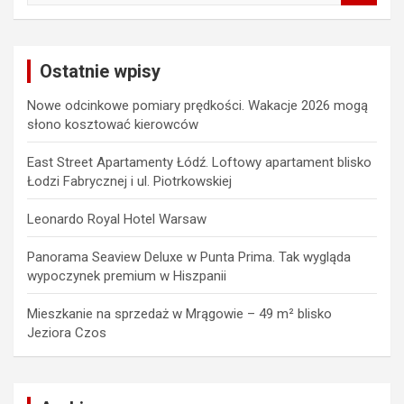
a
r
c
Ostatnie wpisy
h
Nowe odcinkowe pomiary prędkości. Wakacje 2026 mogą
słono kosztować kierowców
East Street Apartamenty Łódź. Loftowy apartament blisko
Łodzi Fabrycznej i ul. Piotrkowskiej
Leonardo Royal Hotel Warsaw
Panorama Seaview Deluxe w Punta Prima. Tak wygląda
wypoczynek premium w Hiszpanii
Mieszkanie na sprzedaż w Mrągowie – 49 m² blisko
Jeziora Czos