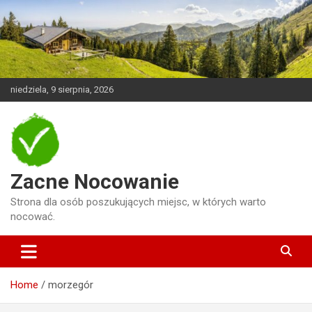
Skip
to
content
niedziela, 9 sierpnia, 2026
Zacne Nocowanie
Strona dla osób poszukujących miejsc, w których warto
nocować.
Home
morzegór