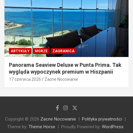
ARTYKUŁY
MORZE
ZAGRANICA
Panorama Seaview Deluxe w Punta Prima. Tak
wygląda wypoczynek premium w Hiszpanii
17 czerwca 2026
Zacne Nocowanie
Copyright © 2026
Zacne Nocowanie
Polityka prywatności
Theme by:
Theme Horse
Proudly Powered by:
WordPress