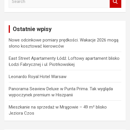
e
a
r
c
Ostatnie wpisy
h
Nowe odcinkowe pomiary prędkości. Wakacje 2026 mogą
słono kosztować kierowców
East Street Apartamenty Łódź. Loftowy apartament blisko
Łodzi Fabrycznej i ul. Piotrkowskiej
Leonardo Royal Hotel Warsaw
Panorama Seaview Deluxe w Punta Prima. Tak wygląda
wypoczynek premium w Hiszpanii
Mieszkanie na sprzedaż w Mrągowie – 49 m² blisko
Jeziora Czos