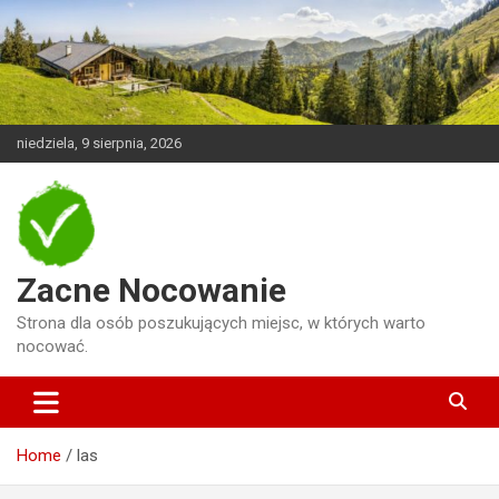
Skip
to
content
niedziela, 9 sierpnia, 2026
Zacne Nocowanie
Strona dla osób poszukujących miejsc, w których warto
nocować.
Home
las