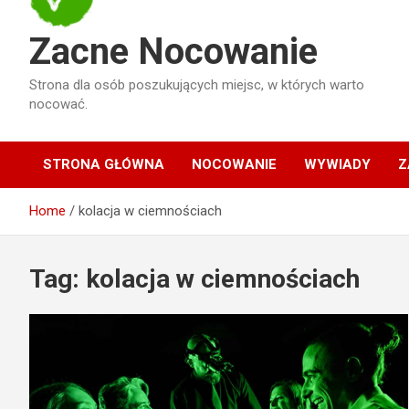
Zacne Nocowanie
Strona dla osób poszukujących miejsc, w których warto
nocować.
STRONA GŁÓWNA
NOCOWANIE
WYWIADY
Z
Home
kolacja w ciemnościach
Tag:
kolacja w ciemnościach