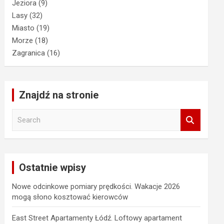
Jeziora
(9)
Lasy
(32)
Miasto
(19)
Morze
(18)
Zagranica
(16)
Znajdź na stronie
S
e
a
r
c
Ostatnie wpisy
h
Nowe odcinkowe pomiary prędkości. Wakacje 2026
mogą słono kosztować kierowców
East Street Apartamenty Łódź. Loftowy apartament