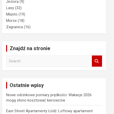
Jeziora
(9)
Lasy
(32)
Miasto
(19)
Morze
(18)
Zagranica
(16)
Znajdź na stronie
S
e
a
r
c
Ostatnie wpisy
h
Nowe odcinkowe pomiary prędkości. Wakacje 2026
mogą słono kosztować kierowców
East Street Apartamenty Łódź. Loftowy apartament