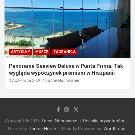
ARTYKUŁY
MORZE
ZAGRANICA
Panorama Seaview Deluxe w Punta Prima. Tak
wygląda wypoczynek premium w Hiszpanii
17 czerwca 2026
Zacne Nocowanie
Copyright © 2026
Zacne Nocowanie
Polityka prywatności
Theme by:
Theme Horse
Proudly Powered by:
WordPress