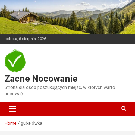
Skip
to
content
sobota, 8 sierpnia, 2026
Zacne Nocowanie
Strona dla osób poszukujących miejsc, w których warto
nocować.
Home
gubałówka