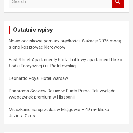
e
a
r
c
Ostatnie wpisy
h
Nowe odcinkowe pomiary prędkości. Wakacje 2026 mogą
słono kosztować kierowców
East Street Apartamenty Łódź. Loftowy apartament blisko
Łodzi Fabrycznej i ul. Piotrkowskiej
Leonardo Royal Hotel Warsaw
Panorama Seaview Deluxe w Punta Prima. Tak wygląda
wypoczynek premium w Hiszpanii
Mieszkanie na sprzedaż w Mrągowie – 49 m² blisko
Jeziora Czos