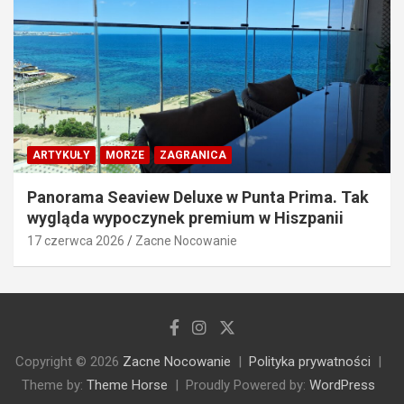
ARTYKUŁY
MORZE
ZAGRANICA
Panorama Seaview Deluxe w Punta Prima. Tak
wygląda wypoczynek premium w Hiszpanii
17 czerwca 2026
Zacne Nocowanie
Copyright © 2026
Zacne Nocowanie
Polityka prywatności
Theme by:
Theme Horse
Proudly Powered by:
WordPress