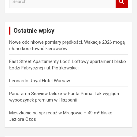
e
a
r
c
Ostatnie wpisy
h
Nowe odcinkowe pomiary prędkości. Wakacje 2026 mogą
słono kosztować kierowców
East Street Apartamenty Łódź. Loftowy apartament blisko
Łodzi Fabrycznej i ul. Piotrkowskiej
Leonardo Royal Hotel Warsaw
Panorama Seaview Deluxe w Punta Prima. Tak wygląda
wypoczynek premium w Hiszpanii
Mieszkanie na sprzedaż w Mrągowie – 49 m² blisko
Jeziora Czos