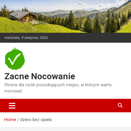
Skip
to
content
niedziela, 9 sierpnia, 2026
Zacne Nocowanie
Strona dla osób poszukujących miejsc, w których warto
nocować.
Home
dzieci bez opieki