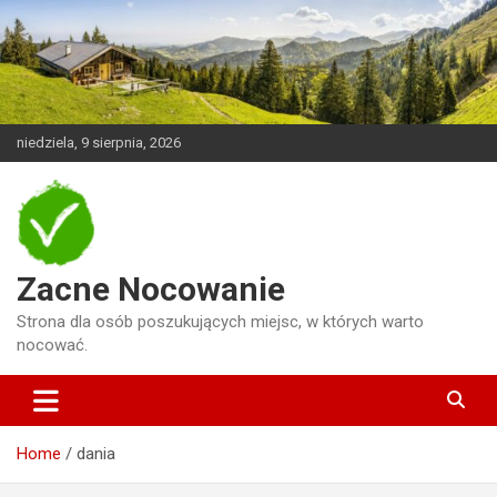
Skip
to
content
niedziela, 9 sierpnia, 2026
Zacne Nocowanie
Strona dla osób poszukujących miejsc, w których warto
nocować.
Home
dania