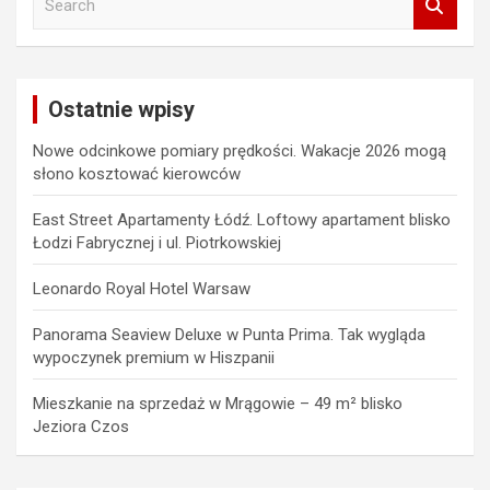
e
a
r
c
Ostatnie wpisy
h
Nowe odcinkowe pomiary prędkości. Wakacje 2026 mogą
słono kosztować kierowców
East Street Apartamenty Łódź. Loftowy apartament blisko
Łodzi Fabrycznej i ul. Piotrkowskiej
Leonardo Royal Hotel Warsaw
Panorama Seaview Deluxe w Punta Prima. Tak wygląda
wypoczynek premium w Hiszpanii
Mieszkanie na sprzedaż w Mrągowie – 49 m² blisko
Jeziora Czos