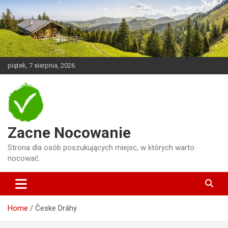
Skip
to
content
piątek, 7 sierpnia, 2026
Zacne Nocowanie
Strona dla osób poszukujących miejsc, w których warto
nocować.
Home
Česke Dráhy