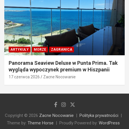
ARTYKUŁY
MORZE
ZAGRANICA
Panorama Seaview Deluxe w Punta Prima. Tak
wygląda wypoczynek premium w Hiszpanii
17 czerwca 2026
Zacne Nocowanie
Copyright © 2026
Zacne Nocowanie
Polityka prywatności
Theme by:
Theme Horse
Proudly Powered by:
WordPress