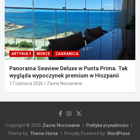
ARTYKUŁY
MORZE
ZAGRANICA
Panorama Seaview Deluxe w Punta Prima. Tak
wygląda wypoczynek premium w Hiszpanii
17 czerwca 2026
Zacne Nocowanie
Copyright © 2026
Zacne Nocowanie
Polityka prywatności
Theme by:
Theme Horse
Proudly Powered by:
WordPress