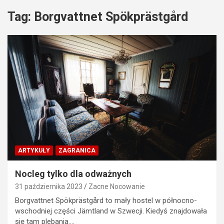
Tag:
Borgvattnet Spökprästgård
ARTYKUŁY
ZAGRANICA
Nocleg tylko dla odważnych
31 października 2023
Zacne Nocowanie
Borgvattnet Spökprästgård to mały hostel w północno-
wschodniej części Jämtland w Szwecji. Kiedyś znajdowała
się tam plebania.…