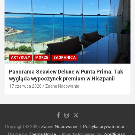
ARTYKUŁY
MORZE
ZAGRANICA
Panorama Seaview Deluxe w Punta Prima. Tak
wygląda wypoczynek premium w Hiszpanii
17 czerwca 2026
Zacne Nocowanie
Copyright © 2026
Zacne Nocowanie
Polityka prywatności
Theme by:
Theme Horse
Proudly Powered by:
WordPress