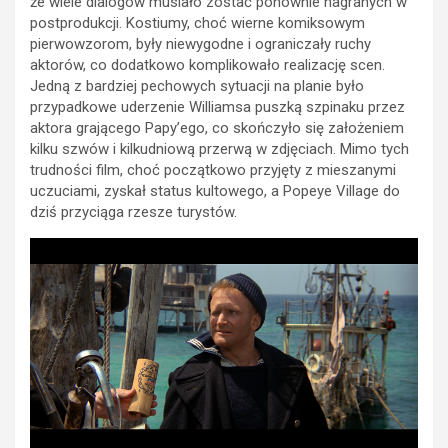
że wiele dialogów musiało zostać ponownie nagranych w
postprodukcji. Kostiumy, choć wierne komiksowym
pierwowzorom, były niewygodne i ograniczały ruchy
aktorów, co dodatkowo komplikowało realizację scen.
Jedną z bardziej pechowych sytuacji na planie było
przypadkowe uderzenie Williamsa puszką szpinaku przez
aktora grającego Papy’ego, co skończyło się założeniem
kilku szwów i kilkudniową przerwą w zdjęciach. Mimo tych
trudności film, choć początkowo przyjęty z mieszanymi
uczuciami, zyskał status kultowego, a Popeye Village do
dziś przyciąga rzesze turystów.