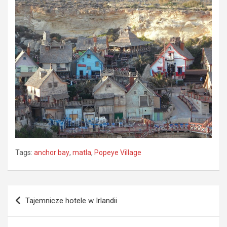
Tags:
anchor bay
,
matla
,
Popeye Village
Nawigacja
Tajemnicze hotele w Irlandii
wpisu