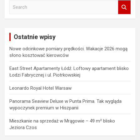
S
e
a
r
c
Ostatnie wpisy
h
Nowe odcinkowe pomiary prędkości. Wakacje 2026 mogą
słono kosztować kierowców
East Street Apartamenty Łódź. Loftowy apartament blisko
Łodzi Fabrycznej i ul. Piotrkowskiej
Leonardo Royal Hotel Warsaw
Panorama Seaview Deluxe w Punta Prima. Tak wygląda
wypoczynek premium w Hiszpanii
Mieszkanie na sprzedaż w Mrągowie – 49 m² blisko
Jeziora Czos