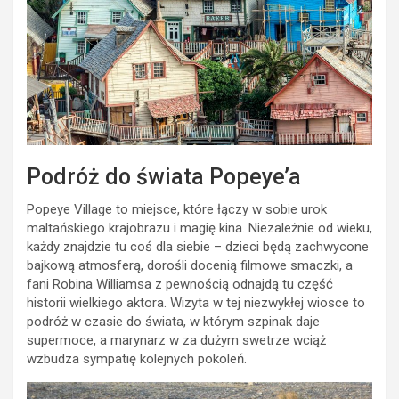
Podróż do świata Popeye’a
Popeye Village to miejsce, które łączy w sobie urok
maltańskiego krajobrazu i magię kina. Niezależnie od wieku,
każdy znajdzie tu coś dla siebie – dzieci będą zachwycone
bajkową atmosferą, dorośli docenią filmowe smaczki, a
fani Robina Williamsa z pewnością odnajdą tu część
historii wielkiego aktora. Wizyta w tej niezwykłej wiosce to
podróż w czasie do świata, w którym szpinak daje
supermoce, a marynarz w za dużym swetrze wciąż
wzbudza sympatię kolejnych pokoleń.