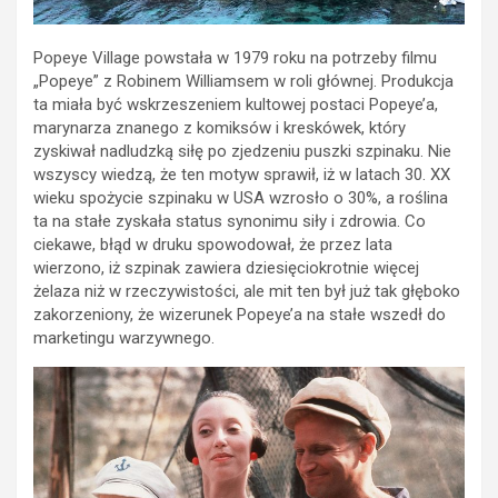
Popeye Village powstała w 1979 roku na potrzeby filmu
„Popeye” z Robinem Williamsem w roli głównej. Produkcja
ta miała być wskrzeszeniem kultowej postaci Popeye’a,
marynarza znanego z komiksów i kreskówek, który
zyskiwał nadludzką siłę po zjedzeniu puszki szpinaku. Nie
wszyscy wiedzą, że ten motyw sprawił, iż w latach 30. XX
wieku spożycie szpinaku w USA wzrosło o 30%, a roślina
ta na stałe zyskała status synonimu siły i zdrowia. Co
ciekawe, błąd w druku spowodował, że przez lata
wierzono, iż szpinak zawiera dziesięciokrotnie więcej
żelaza niż w rzeczywistości, ale mit ten był już tak głęboko
zakorzeniony, że wizerunek Popeye’a na stałe wszedł do
marketingu warzywnego.