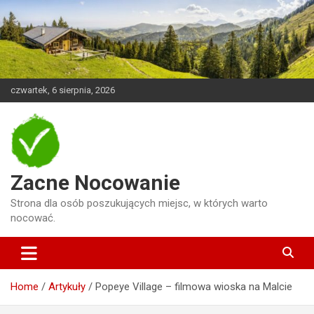
Skip
to
content
czwartek, 6 sierpnia, 2026
Zacne Nocowanie
Strona dla osób poszukujących miejsc, w których warto
nocować.
Home
Artykuły
Popeye Village – filmowa wioska na Malcie