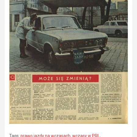
Tags:
prawo jazdy na wczasach
,
wczasy w PRL
,