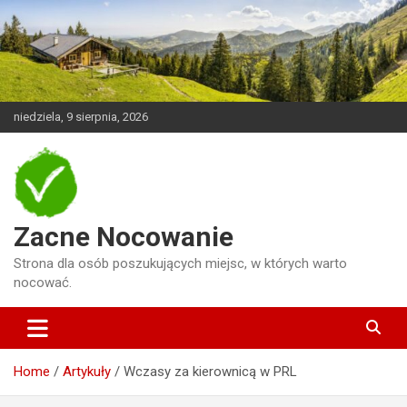
Skip
to
content
niedziela, 9 sierpnia, 2026
Zacne Nocowanie
Strona dla osób poszukujących miejsc, w których warto
nocować.
Home
Artykuły
Wczasy za kierownicą w PRL