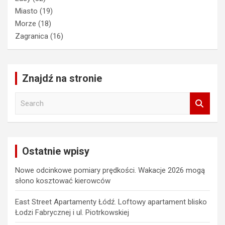
Miasto
(19)
Morze
(18)
Zagranica
(16)
Znajdź na stronie
S
e
a
r
c
Ostatnie wpisy
h
Nowe odcinkowe pomiary prędkości. Wakacje 2026 mogą
słono kosztować kierowców
East Street Apartamenty Łódź. Loftowy apartament blisko
Łodzi Fabrycznej i ul. Piotrkowskiej