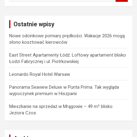
a
r
c
Ostatnie wpisy
h
Nowe odcinkowe pomiary prędkości. Wakacje 2026 mogą
słono kosztować kierowców
East Street Apartamenty Łódź. Loftowy apartament blisko
Łodzi Fabrycznej i ul. Piotrkowskiej
Leonardo Royal Hotel Warsaw
Panorama Seaview Deluxe w Punta Prima. Tak wygląda
wypoczynek premium w Hiszpanii
Mieszkanie na sprzedaż w Mrągowie – 49 m² blisko
Jeziora Czos