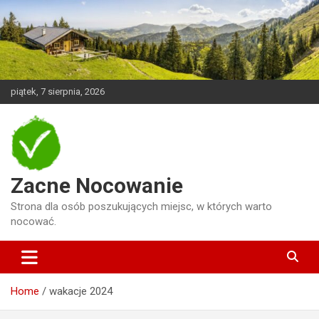
Skip
to
content
piątek, 7 sierpnia, 2026
Zacne Nocowanie
Strona dla osób poszukujących miejsc, w których warto
nocować.
Home
wakacje 2024