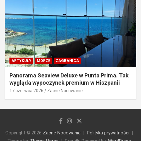
ARTYKUŁY
MORZE
ZAGRANICA
Panorama Seaview Deluxe w Punta Prima. Tak
wygląda wypoczynek premium w Hiszpanii
17 czerwca 2026
Zacne Nocowanie
Copyright © 2026
Zacne Nocowanie
Polityka prywatności
Theme by:
Theme Horse
Proudly Powered by:
WordPress