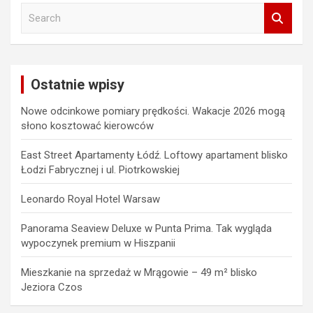
S
e
a
r
c
Ostatnie wpisy
h
Nowe odcinkowe pomiary prędkości. Wakacje 2026 mogą
słono kosztować kierowców
East Street Apartamenty Łódź. Loftowy apartament blisko
Łodzi Fabrycznej i ul. Piotrkowskiej
Leonardo Royal Hotel Warsaw
Panorama Seaview Deluxe w Punta Prima. Tak wygląda
wypoczynek premium w Hiszpanii
Mieszkanie na sprzedaż w Mrągowie – 49 m² blisko
Jeziora Czos