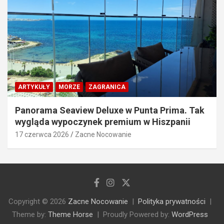
ARTYKUŁY
MORZE
ZAGRANICA
Panorama Seaview Deluxe w Punta Prima. Tak
wygląda wypoczynek premium w Hiszpanii
17 czerwca 2026
Zacne Nocowanie
Copyright © 2026
Zacne Nocowanie
Polityka prywatności
Theme by:
Theme Horse
Proudly Powered by:
WordPress