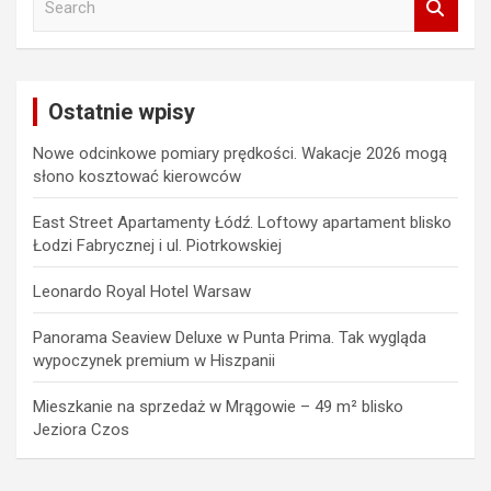
e
a
r
c
Ostatnie wpisy
h
Nowe odcinkowe pomiary prędkości. Wakacje 2026 mogą
słono kosztować kierowców
East Street Apartamenty Łódź. Loftowy apartament blisko
Łodzi Fabrycznej i ul. Piotrkowskiej
Leonardo Royal Hotel Warsaw
Panorama Seaview Deluxe w Punta Prima. Tak wygląda
wypoczynek premium w Hiszpanii
Mieszkanie na sprzedaż w Mrągowie – 49 m² blisko
Jeziora Czos