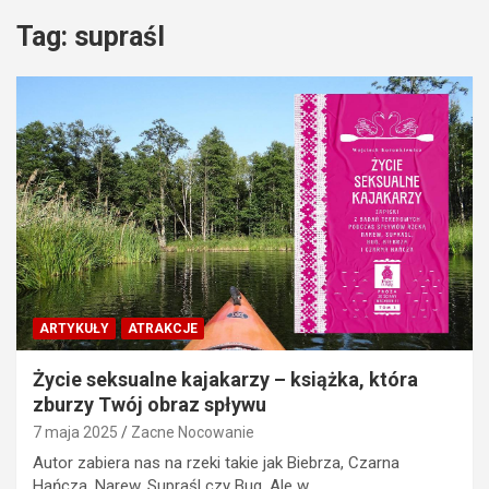
Tag:
supraśl
ARTYKUŁY
ATRAKCJE
Życie seksualne kajakarzy – książka, która
zburzy Twój obraz spływu
7 maja 2025
Zacne Nocowanie
Autor zabiera nas na rzeki takie jak Biebrza, Czarna
Hańcza, Narew, Supraśl czy Bug. Ale w…