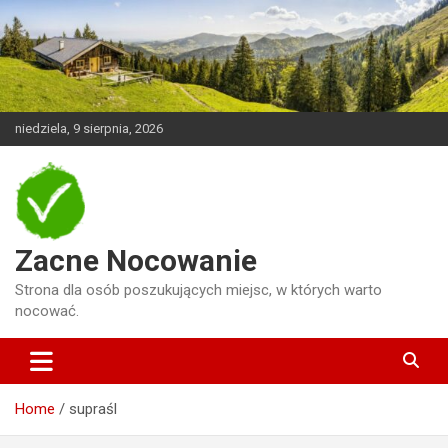
Skip
to
content
niedziela, 9 sierpnia, 2026
Zacne Nocowanie
Strona dla osób poszukujących miejsc, w których warto
nocować.
Home
supraśl