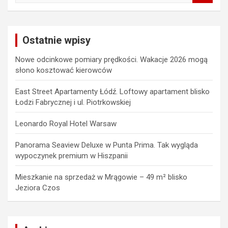
a
r
c
Ostatnie wpisy
h
Nowe odcinkowe pomiary prędkości. Wakacje 2026 mogą
słono kosztować kierowców
East Street Apartamenty Łódź. Loftowy apartament blisko
Łodzi Fabrycznej i ul. Piotrkowskiej
Leonardo Royal Hotel Warsaw
Panorama Seaview Deluxe w Punta Prima. Tak wygląda
wypoczynek premium w Hiszpanii
Mieszkanie na sprzedaż w Mrągowie – 49 m² blisko
Jeziora Czos