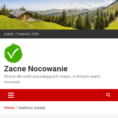
Skip
to
content
piątek, 7 sierpnia, 2026
Zacne Nocowanie
Strona dla osób poszukujących miejsc, w których warto
nocować.
Home
stadiony świata