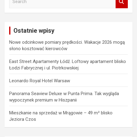
e
a
r
c
Ostatnie wpisy
h
Nowe odcinkowe pomiary prędkości. Wakacje 2026 mogą
słono kosztować kierowców
East Street Apartamenty Łódź. Loftowy apartament blisko
Łodzi Fabrycznej i ul. Piotrkowskiej
Leonardo Royal Hotel Warsaw
Panorama Seaview Deluxe w Punta Prima. Tak wygląda
wypoczynek premium w Hiszpanii
Mieszkanie na sprzedaż w Mrągowie – 49 m² blisko
Jeziora Czos