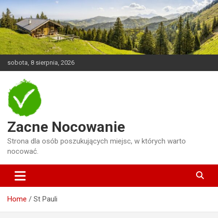
Skip
to
content
sobota, 8 sierpnia, 2026
Zacne Nocowanie
Strona dla osób poszukujących miejsc, w których warto
nocować.
Home
St Pauli