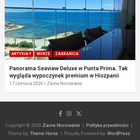
ARTYKUŁY
MORZE
ZAGRANICA
Panorama Seaview Deluxe w Punta Prima. Tak
wygląda wypoczynek premium w Hiszpanii
17 czerwca 2026
Zacne Nocowanie
Copyright © 2026
Zacne Nocowanie
Polityka prywatności
Theme by:
Theme Horse
Proudly Powered by:
WordPress