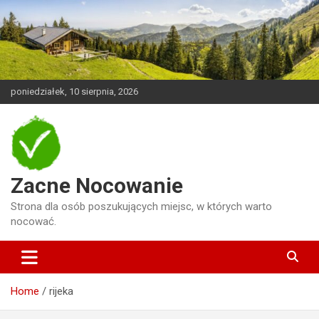
Skip
to
content
poniedziałek, 10 sierpnia, 2026
Zacne Nocowanie
Strona dla osób poszukujących miejsc, w których warto
nocować.
Home
rijeka