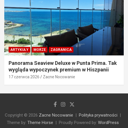
ARTYKUŁY
MORZE
ZAGRANICA
Panorama Seaview Deluxe w Punta Prima. Tak
wygląda wypoczynek premium w Hiszpanii
17 czerwca 2026
Zacne Nocowanie
Copyright © 2026
Zacne Nocowanie
Polityka prywatności
Theme by:
Theme Horse
Proudly Powered by:
WordPress