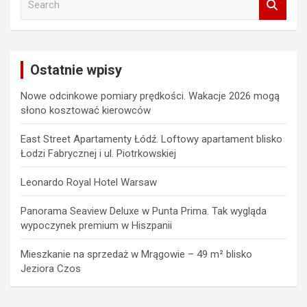
e
a
r
c
Ostatnie wpisy
h
Nowe odcinkowe pomiary prędkości. Wakacje 2026 mogą
słono kosztować kierowców
East Street Apartamenty Łódź. Loftowy apartament blisko
Łodzi Fabrycznej i ul. Piotrkowskiej
Leonardo Royal Hotel Warsaw
Panorama Seaview Deluxe w Punta Prima. Tak wygląda
wypoczynek premium w Hiszpanii
Mieszkanie na sprzedaż w Mrągowie – 49 m² blisko
Jeziora Czos