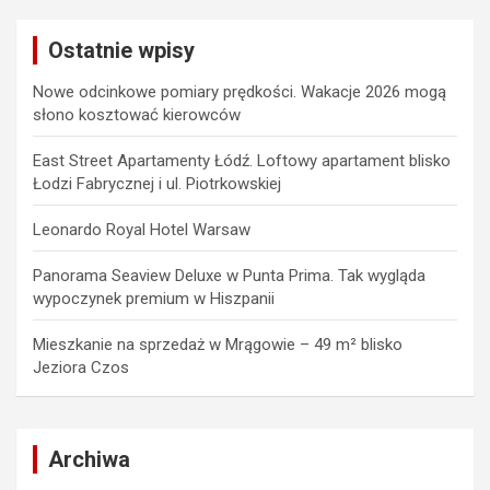
r
c
Ostatnie wpisy
h
Nowe odcinkowe pomiary prędkości. Wakacje 2026 mogą
słono kosztować kierowców
East Street Apartamenty Łódź. Loftowy apartament blisko
Łodzi Fabrycznej i ul. Piotrkowskiej
Leonardo Royal Hotel Warsaw
Panorama Seaview Deluxe w Punta Prima. Tak wygląda
wypoczynek premium w Hiszpanii
Mieszkanie na sprzedaż w Mrągowie – 49 m² blisko
Jeziora Czos
Archiwa