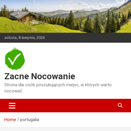
Skip
to
content
sobota, 8 sierpnia, 2026
Zacne Nocowanie
Strona dla osób poszukujących miejsc, w których warto
nocować.
Home
portugalia