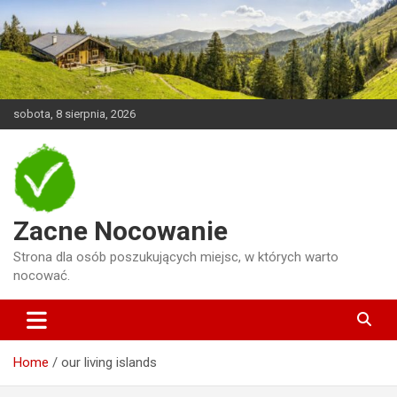
Skip
to
content
sobota, 8 sierpnia, 2026
Zacne Nocowanie
Strona dla osób poszukujących miejsc, w których warto
nocować.
Home
our living islands