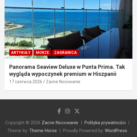
ARTYKUŁY
MORZE
ZAGRANICA
Panorama Seaview Deluxe w Punta Prima. Tak
wygląda wypoczynek premium w Hiszpanii
17 czerwca 2026
Zacne Nocowanie
Copyright © 2026
Zacne Nocowanie
Polityka prywatności
Theme by:
Theme Horse
Proudly Powered by:
WordPress