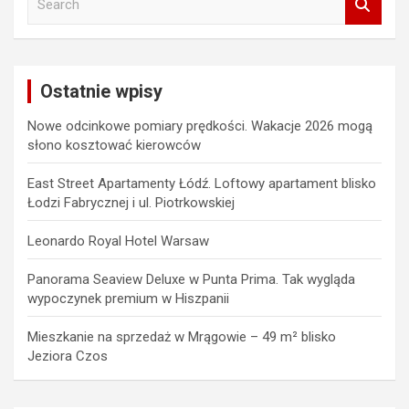
e
a
r
c
Ostatnie wpisy
h
Nowe odcinkowe pomiary prędkości. Wakacje 2026 mogą
słono kosztować kierowców
East Street Apartamenty Łódź. Loftowy apartament blisko
Łodzi Fabrycznej i ul. Piotrkowskiej
Leonardo Royal Hotel Warsaw
Panorama Seaview Deluxe w Punta Prima. Tak wygląda
wypoczynek premium w Hiszpanii
Mieszkanie na sprzedaż w Mrągowie – 49 m² blisko
Jeziora Czos