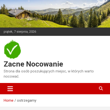
Skip
to
content
piątek, 7 sierpnia, 2026
Zacne Nocowanie
Strona dla osób poszukujących miejsc, w których warto
nocować.
Home
ostrzegamy