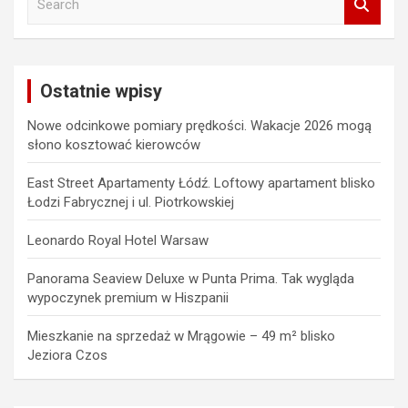
e
a
r
c
Ostatnie wpisy
h
Nowe odcinkowe pomiary prędkości. Wakacje 2026 mogą
słono kosztować kierowców
East Street Apartamenty Łódź. Loftowy apartament blisko
Łodzi Fabrycznej i ul. Piotrkowskiej
Leonardo Royal Hotel Warsaw
Panorama Seaview Deluxe w Punta Prima. Tak wygląda
wypoczynek premium w Hiszpanii
Mieszkanie na sprzedaż w Mrągowie – 49 m² blisko
Jeziora Czos