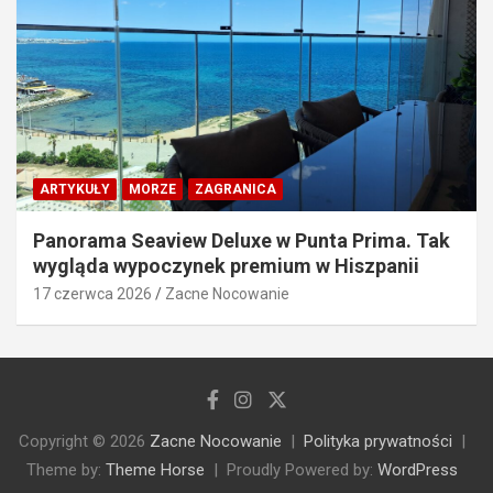
ARTYKUŁY
MORZE
ZAGRANICA
Panorama Seaview Deluxe w Punta Prima. Tak
wygląda wypoczynek premium w Hiszpanii
17 czerwca 2026
Zacne Nocowanie
Copyright © 2026
Zacne Nocowanie
Polityka prywatności
Theme by:
Theme Horse
Proudly Powered by:
WordPress