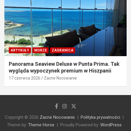
ARTYKUŁY
MORZE
ZAGRANICA
Panorama Seaview Deluxe w Punta Prima. Tak
wygląda wypoczynek premium w Hiszpanii
17 czerwca 2026
Zacne Nocowanie
Copyright © 2026
Zacne Nocowanie
Polityka prywatności
Theme by:
Theme Horse
Proudly Powered by:
WordPress