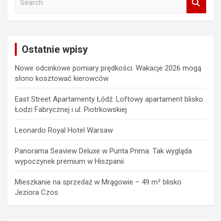
e
a
r
c
Ostatnie wpisy
h
Nowe odcinkowe pomiary prędkości. Wakacje 2026 mogą
słono kosztować kierowców
East Street Apartamenty Łódź. Loftowy apartament blisko
Łodzi Fabrycznej i ul. Piotrkowskiej
Leonardo Royal Hotel Warsaw
Panorama Seaview Deluxe w Punta Prima. Tak wygląda
wypoczynek premium w Hiszpanii
Mieszkanie na sprzedaż w Mrągowie – 49 m² blisko
Jeziora Czos