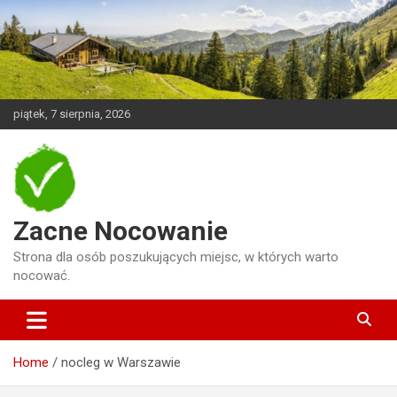
Skip
to
content
piątek, 7 sierpnia, 2026
Zacne Nocowanie
Strona dla osób poszukujących miejsc, w których warto
nocować.
Home
nocleg w Warszawie