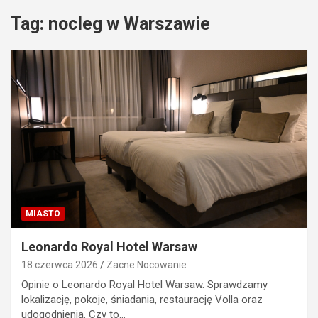
Tag:
nocleg w Warszawie
MIASTO
Leonardo Royal Hotel Warsaw
18 czerwca 2026
Zacne Nocowanie
Opinie o Leonardo Royal Hotel Warsaw. Sprawdzamy
lokalizację, pokoje, śniadania, restaurację Volla oraz
udogodnienia. Czy to…