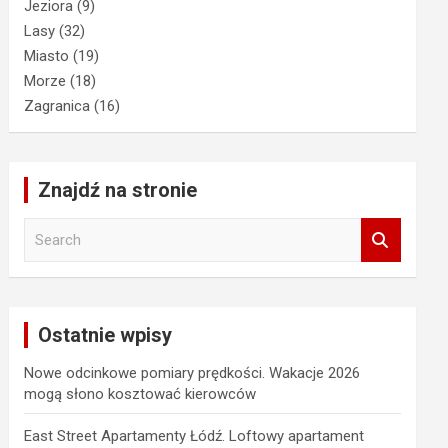
Jeziora
(9)
Lasy
(32)
Miasto
(19)
Morze
(18)
Zagranica
(16)
Znajdź na stronie
S
e
a
r
c
Ostatnie wpisy
h
Nowe odcinkowe pomiary prędkości. Wakacje 2026
mogą słono kosztować kierowców
East Street Apartamenty Łódź. Loftowy apartament