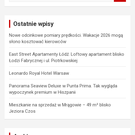
a
r
c
Ostatnie wpisy
h
Nowe odcinkowe pomiary prędkości. Wakacje 2026 mogą
słono kosztować kierowców
East Street Apartamenty Łódź. Loftowy apartament blisko
Łodzi Fabrycznej i ul. Piotrkowskiej
Leonardo Royal Hotel Warsaw
Panorama Seaview Deluxe w Punta Prima. Tak wygląda
wypoczynek premium w Hiszpanii
Mieszkanie na sprzedaż w Mrągowie – 49 m² blisko
Jeziora Czos