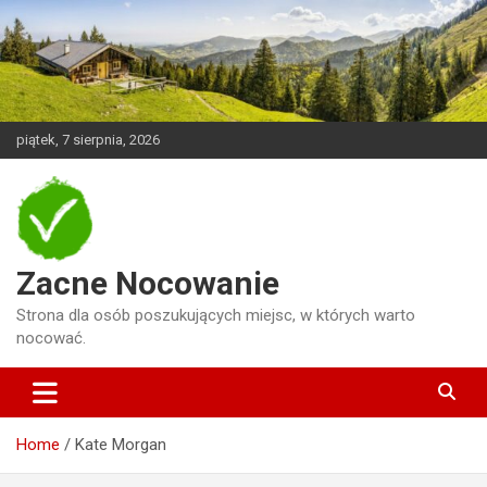
Skip
to
content
piątek, 7 sierpnia, 2026
Zacne Nocowanie
Strona dla osób poszukujących miejsc, w których warto
nocować.
Home
Kate Morgan