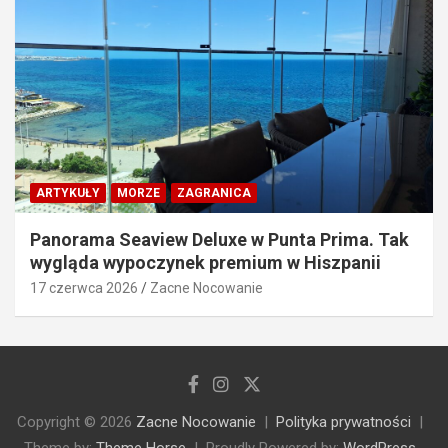
ARTYKUŁY
MORZE
ZAGRANICA
Panorama Seaview Deluxe w Punta Prima. Tak
wygląda wypoczynek premium w Hiszpanii
17 czerwca 2026
Zacne Nocowanie
Copyright © 2026
Zacne Nocowanie
Polityka prywatności
Theme by:
Theme Horse
Proudly Powered by:
WordPress