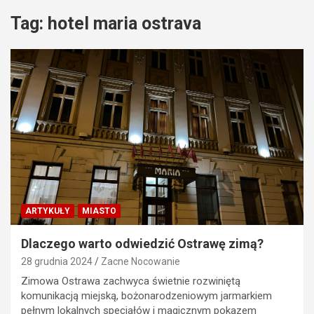
Tag:
hotel maria ostrava
ARTYKUŁY
MIASTO
Dlaczego warto odwiedzić Ostrawę zimą?
28 grudnia 2024
Zacne Nocowanie
Zimowa Ostrawa zachwyca świetnie rozwiniętą
komunikacją miejską, bożonarodzeniowym jarmarkiem
pełnym lokalnych specjałów i magicznym pokazem