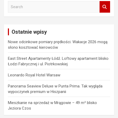
S
e
a
r
c
Ostatnie wpisy
h
Nowe odcinkowe pomiary prędkości. Wakacje 2026 mogą
słono kosztować kierowców
East Street Apartamenty Łódź. Loftowy apartament blisko
Łodzi Fabrycznej i ul. Piotrkowskiej
Leonardo Royal Hotel Warsaw
Panorama Seaview Deluxe w Punta Prima. Tak wygląda
wypoczynek premium w Hiszpanii
Mieszkanie na sprzedaż w Mrągowie – 49 m² blisko
Jeziora Czos