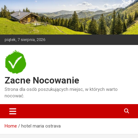
Skip
to
content
piątek, 7 sierpnia, 2026
Zacne Nocowanie
Strona dla osób poszukujących miejsc, w których warto
nocować.
Home
hotel maria ostrava