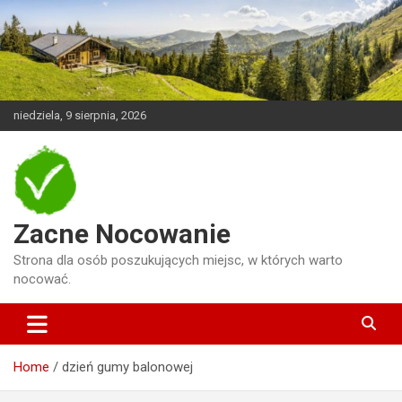
Skip
to
content
niedziela, 9 sierpnia, 2026
Zacne Nocowanie
Strona dla osób poszukujących miejsc, w których warto
nocować.
Home
dzień gumy balonowej