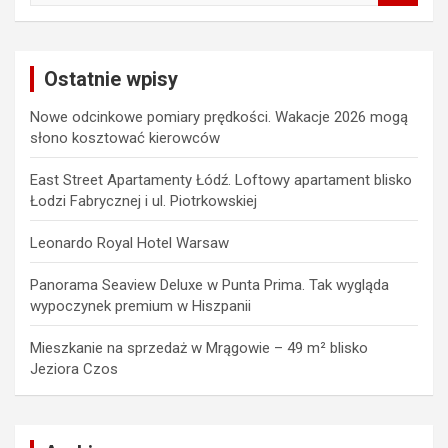
a
r
c
Ostatnie wpisy
h
Nowe odcinkowe pomiary prędkości. Wakacje 2026 mogą
słono kosztować kierowców
East Street Apartamenty Łódź. Loftowy apartament blisko
Łodzi Fabrycznej i ul. Piotrkowskiej
Leonardo Royal Hotel Warsaw
Panorama Seaview Deluxe w Punta Prima. Tak wygląda
wypoczynek premium w Hiszpanii
Mieszkanie na sprzedaż w Mrągowie – 49 m² blisko
Jeziora Czos