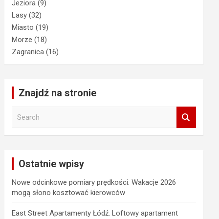
Jeziora
(9)
Lasy
(32)
Miasto
(19)
Morze
(18)
Zagranica
(16)
Znajdź na stronie
S
e
a
r
c
Ostatnie wpisy
h
Nowe odcinkowe pomiary prędkości. Wakacje 2026
mogą słono kosztować kierowców
East Street Apartamenty Łódź. Loftowy apartament