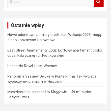
e
a
r
c
Ostatnie wpisy
h
Nowe odcinkowe pomiary prędkości. Wakacje 2026 mogą
słono kosztować kierowców
East Street Apartamenty Łódź. Loftowy apartament blisko
Łodzi Fabrycznej i ul. Piotrkowskiej
Leonardo Royal Hotel Warsaw
Panorama Seaview Deluxe w Punta Prima. Tak wygląda
wypoczynek premium w Hiszpanii
Mieszkanie na sprzedaż w Mrągowie – 49 m² blisko
Jeziora Czos