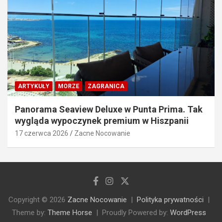
ARTYKUŁY
MORZE
ZAGRANICA
Panorama Seaview Deluxe w Punta Prima. Tak
wygląda wypoczynek premium w Hiszpanii
17 czerwca 2026
Zacne Nocowanie
Copyright © 2026
Zacne Nocowanie
Polityka prywatności
Theme by:
Theme Horse
Proudly Powered by:
WordPress