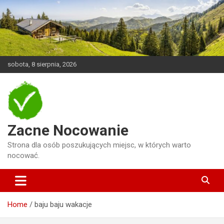
Skip
to
content
sobota, 8 sierpnia, 2026
Zacne Nocowanie
Strona dla osób poszukujących miejsc, w których warto
nocować.
Home
baju baju wakacje