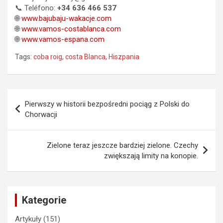
📞 Teléfono:
+34 636 466 537
🌐
www.bajubaju-wakacje.com
🌐
www.vamos-costablanca.com
🌐
www.vamos-espana.com
Tags:
coba roig
,
costa Blanca
,
Hiszpania
Nawigacja
Pierwszy w historii bezpośredni pociąg z Polski do
wpisu
Chorwacji
Zielone teraz jeszcze bardziej zielone. Czechy
zwiększają limity na konopie.
Kategorie
Artykuły
(151)