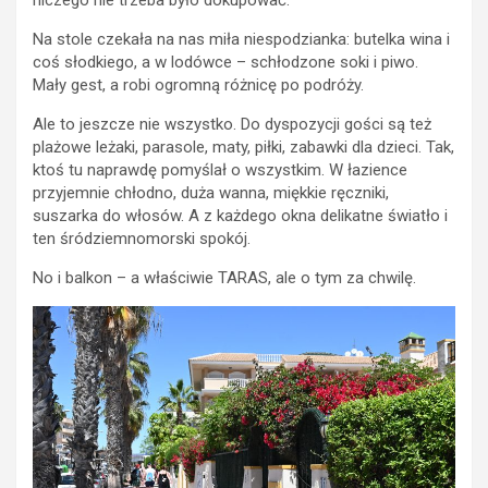
Na stole czekała na nas miła niespodzianka: butelka wina i
coś słodkiego, a w lodówce – schłodzone soki i piwo.
Mały gest, a robi ogromną różnicę po podróży.
Ale to jeszcze nie wszystko. Do dyspozycji gości są też
plażowe leżaki, parasole, maty, piłki, zabawki dla dzieci. Tak,
ktoś tu naprawdę pomyślał o wszystkim. W łazience
przyjemnie chłodno, duża wanna, miękkie ręczniki,
suszarka do włosów. A z każdego okna delikatne światło i
ten śródziemnomorski spokój.
No i balkon – a właściwie TARAS, ale o tym za chwilę.