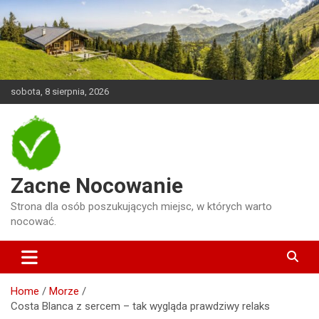
Skip
to
content
sobota, 8 sierpnia, 2026
Zacne Nocowanie
Strona dla osób poszukujących miejsc, w których warto
nocować.
Home
Morze
Costa Blanca z sercem – tak wygląda prawdziwy relaks