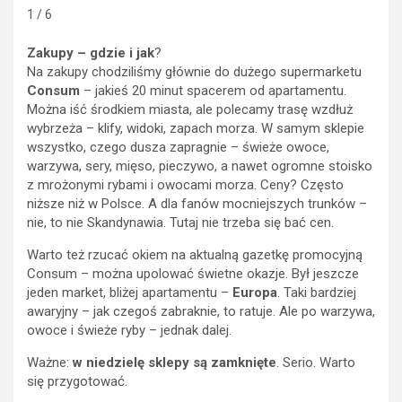
1 / 6
Zakupy – gdzie i jak
?
Na zakupy chodziliśmy głównie do dużego supermarketu
Consum
– jakieś 20 minut spacerem od apartamentu.
Można iść środkiem miasta, ale polecamy trasę wzdłuż
wybrzeża – klify, widoki, zapach morza. W samym sklepie
wszystko, czego dusza zapragnie – świeże owoce,
warzywa, sery, mięso, pieczywo, a nawet ogromne stoisko
z mrożonymi rybami i owocami morza. Ceny? Często
niższe niż w Polsce. A dla fanów mocniejszych trunków –
nie, to nie Skandynawia. Tutaj nie trzeba się bać cen.
Warto też rzucać okiem na aktualną gazetkę promocyjną
Consum – można upolować świetne okazje. Był jeszcze
jeden market, bliżej apartamentu –
Europa
. Taki bardziej
awaryjny – jak czegoś zabraknie, to ratuje. Ale po warzywa,
owoce i świeże ryby – jednak dalej.
Ważne:
w niedzielę sklepy są zamknięte
. Serio. Warto
się przygotować.