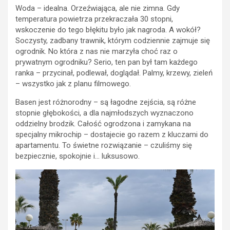
Woda – idealna. Orzeźwiająca, ale nie zimna. Gdy
temperatura powietrza przekraczała 30 stopni,
wskoczenie do tego błękitu było jak nagroda. A wokół?
Soczysty, zadbany trawnik, którym codziennie zajmuje się
ogrodnik. No która z nas nie marzyła choć raz o
prywatnym ogrodniku? Serio, ten pan był tam każdego
ranka – przycinał, podlewał, doglądał. Palmy, krzewy, zieleń
– wszystko jak z planu filmowego.
Basen jest różnorodny – są łagodne zejścia, są różne
stopnie głębokości, a dla najmłodszych wyznaczono
oddzielny brodzik. Całość ogrodzona i zamykana na
specjalny mikrochip – dostajecie go razem z kluczami do
apartamentu. To świetne rozwiązanie – czuliśmy się
bezpiecznie, spokojnie i… luksusowo.