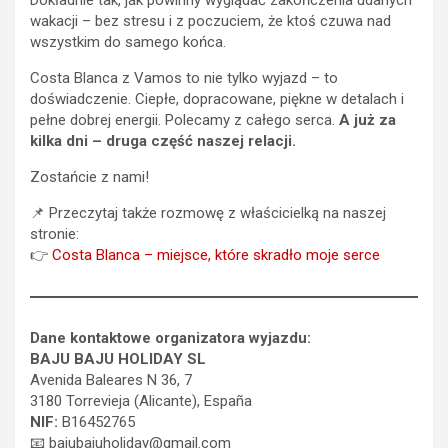
Dokładnie tak, jak powinny wyglądać zakończenia udanych
wakacji – bez stresu i z poczuciem, że ktoś czuwa nad
wszystkim do samego końca.
Costa Blanca z Vamos to nie tylko wyjazd – to
doświadczenie. Ciepłe, dopracowane, piękne w detalach i
pełne dobrej energii. Polecamy z całego serca.
A już za
kilka dni – druga część naszej relacji.
Zostańcie z nami!
📌 Przeczytaj także rozmowę z właścicielką na naszej
stronie:
👉
Costa Blanca – miejsce, które skradło moje serce
Dane kontaktowe organizatora wyjazdu:
BAJU BAJU HOLIDAY SL
Avenida Baleares N 36, 7
3180 Torrevieja (Alicante), España
NIF:
B16452765
📧
bajubajuholiday@gmail.com