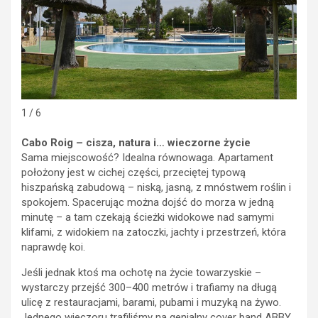
1 / 6
Cabo Roig – cisza, natura i… wieczorne życie
Sama miejscowość? Idealna równowaga. Apartament
położony jest w cichej części, przeciętej typową
hiszpańską zabudową – niską, jasną, z mnóstwem roślin i
spokojem. Spacerując można dojść do morza w jedną
minutę – a tam czekają ścieżki widokowe nad samymi
klifami, z widokiem na zatoczki, jachty i przestrzeń, która
naprawdę koi.
Jeśli jednak ktoś ma ochotę na życie towarzyskie –
wystarczy przejść 300–400 metrów i trafiamy na długą
ulicę z restauracjami, barami, pubami i muzyką na żywo.
Jednego wieczoru trafiliśmy na genialny cover band ABBY