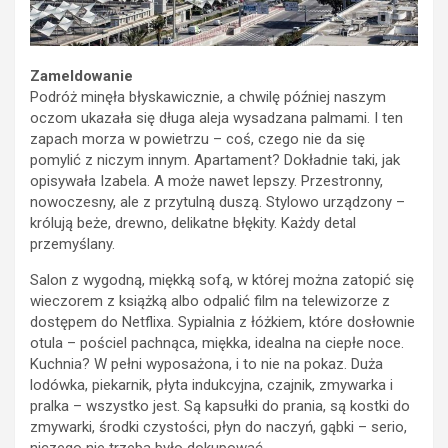
Zameldowanie
Podróż minęła błyskawicznie, a chwilę później naszym
oczom ukazała się długa aleja wysadzana palmami. I ten
zapach morza w powietrzu – coś, czego nie da się
pomylić z niczym innym. Apartament? Dokładnie taki, jak
opisywała Izabela. A może nawet lepszy. Przestronny,
nowoczesny, ale z przytulną duszą. Stylowo urządzony –
królują beże, drewno, delikatne błękity. Każdy detal
przemyślany.
Salon z wygodną, miękką sofą, w której można zatopić się
wieczorem z książką albo odpalić film na telewizorze z
dostępem do Netflixa. Sypialnia z łóżkiem, które dosłownie
otula – pościel pachnąca, miękka, idealna na ciepłe noce.
Kuchnia? W pełni wyposażona, i to nie na pokaz. Duża
lodówka, piekarnik, płyta indukcyjna, czajnik, zmywarka i
pralka – wszystko jest. Są kapsułki do prania, są kostki do
zmywarki, środki czystości, płyn do naczyń, gąbki – serio,
niczego nie trzeba było dokupować.