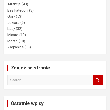
Atrakcje
(43)
Bez kategorii
(3)
Góry
(53)
Jeziora
(9)
Lasy
(32)
Miasto
(19)
Morze
(18)
Zagranica
(16)
Znajdź na stronie
S
e
a
r
c
Ostatnie wpisy
h