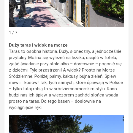
1 / 7
Duży taras i widok na morze
Taras to osobna historia. Duży, słoneczny, a jednocześnie
przytulny. Można się wyleżeć na leżaku, usiąść w fotelu,
zjeść śniadanie przy stole albo – dosłownie – pogonić się
z dziećmi. Tyle przestrzeni! A widok? Prosto na Morze
Śródziemne. Poniżej palmy, kaktusy, bujna zieleń. Śpiew
mew i… kosów! Tak, tych samych, które śpiewają w Polsce
– tylko tutaj robią to w śródziemnomorskim stylu. Rano
budzi nas ich śpiew, a wieczorem zachód słońca wpada
prosto na taras. Do tego basen – dosłownie na
wyciągnięcie ręki.